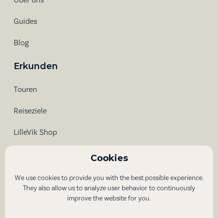
Über uns
Guides
Blog
Erkunden
Touren
Reiseziele
LilleVik Shop
Kontakt
Cookies
We use cookies to provide you with the best possible experience.
info@westnorwaytravel.com
They also allow us to analyze user behavior to continuously
improve the website for you.
Hamnegata 10
6413 Molde, Norway