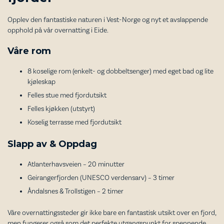
Opplev den fantastiske naturen i Vest-Norge og nyt et avslappende
opphold på vår overnatting i Eide.
Våre rom
8 koselige rom (enkelt- og dobbeltsenger) med eget bad og lite
kjøleskap
Felles stue med fjordutsikt
Felles kjøkken (utstyrt)
Koselig terrasse med fjordutsikt
Slapp av & Oppdag
Atlanterhavsveien – 20 minutter
Geirangerfjorden (UNESCO verdensarv) – 3 timer
Åndalsnes & Trollstigen – 2 timer
Våre overnattingssteder gir ikke bare en fantastisk utsikt over en fjord,
men fungerer også som det perfekte utgangspunkt for spennende