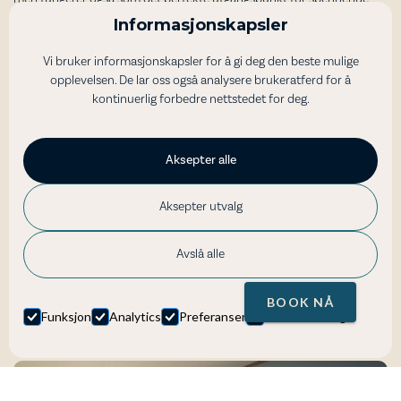
utflukter i fjordregionen. På bare 20 minutter kan du nå den
Informasjonskapsler
verdenskjente Atlanterhavsveien, mens en naturskjønn 3-timers
kjøretur tar deg til den UNESCO-listede Geirangerfjorden, og 2 timer
Vi bruker informasjonskapsler for å gi deg den beste mulige
til fjellsportparadiset Åndalsnes. Ideelt for naturentusiaster, fotturer,
opplevelsen. De lar oss også analysere brukeratferd for å
fotografering og roadtrips. Her kombineres avslapning og eventyr
kontinuerlig forbedre nettstedet for deg.
perfekt.
Bestill nå på
booking.com
og planlegg oppholdet ditt i Eide.
Aksepter alle
Bestill overnatting
Aksepter utvalg
Avslå alle
Galleri
BOOK NÅ
Funksjon
Analytics
Preferanser
Markedsføring