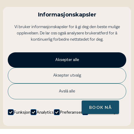
Busstur
Molde - Fiskerlandsbyen Bud og
Informasjonskapsler
Atlanterhavsveien
Vi bruker informasjonskapsler for å gi deg den beste mulige
Opplev Molde, Atlanterhavsveien og Varden utsiktspunkt på
opplevelsen. De lar oss også analysere brukeratferd for å
en guidet busstur
kontinuerlig forbedre nettstedet for deg.
45
Aksepter alle
4 timer
Aksepter utvalg
1090 NOK
/per person
Avslå alle
Les mer
BOOK NÅ
Funksjon
Analytics
Preferanser
Markedsføring