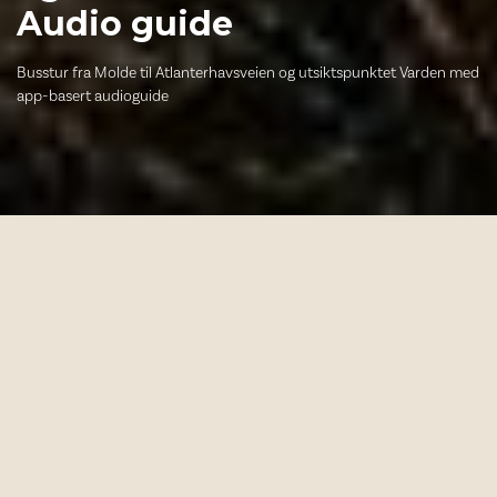
Audio guide
Busstur fra Molde til Atlanterhavsveien og utsiktspunktet Varden med
app-basert audioguide
Turbeskrivelse
Hva er inkludert?